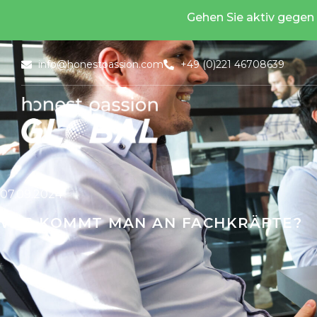
Gehen Sie aktiv gegen
Blogbeitr
info@honestpassion.com
+49 (0)221 46708639
07.09.2024
WIE KOMMT MAN AN FACHKRÄFTE?