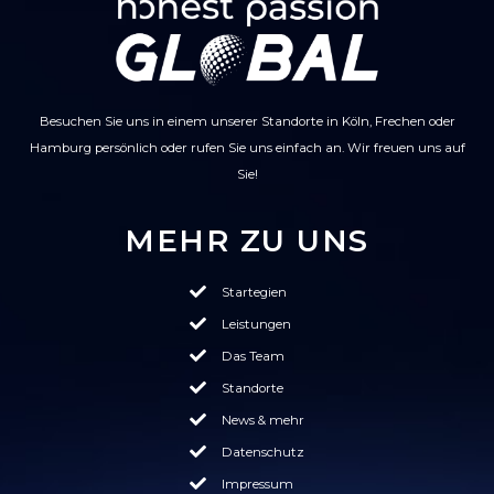
Besuchen Sie uns in einem unserer Standorte in Köln, Frechen oder
Hamburg persönlich oder rufen Sie uns einfach an. Wir freuen uns auf
Sie!
MEHR ZU UNS
Startegien
Leistungen
Das Team
Standorte
News & mehr
Datenschutz
Impressum