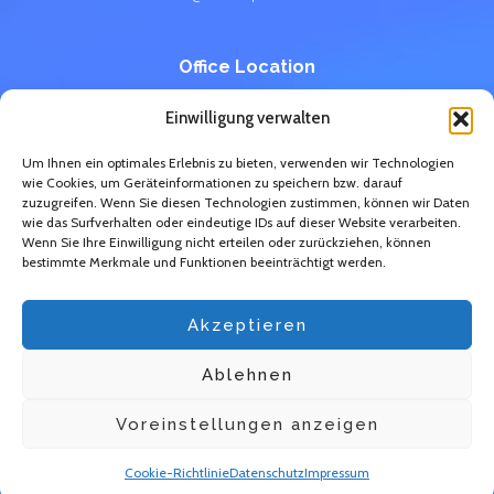
Office Location
Epener Straße 148, 50667 Köln
Einwilligung verwalten
Tel.: +49 (0)221 46708639
Um Ihnen ein optimales Erlebnis zu bieten, verwenden wir Technologien
Sie erreichen uns täglich von:
wie Cookies, um Geräteinformationen zu speichern bzw. darauf
09.00 AM - 18.00 PM
zuzugreifen. Wenn Sie diesen Technologien zustimmen, können wir Daten
wie das Surfverhalten oder eindeutige IDs auf dieser Website verarbeiten.
Wenn Sie Ihre Einwilligung nicht erteilen oder zurückziehen, können
bestimmte Merkmale und Funktionen beeinträchtigt werden.
Akzeptieren
Copyright 2025 © All Right Reserved Design by Lorem Media GmbH
Ablehnen
Voreinstellungen anzeigen
Cookie-Richtlinie
Datenschutz
Impressum