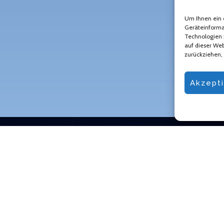
Um Ihnen ein 
Geräteinforma
Technologien 
auf dieser Web
zurückziehen,
Akzept
MEHR ZU UNS
STAND
Strategien
Deutsc
Leistungen
Vietna
Das Team
Kolumb