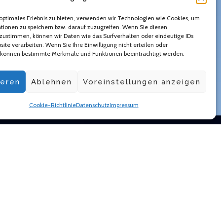
optimales Erlebnis zu bieten, verwenden wir Technologien wie Cookies, um
tionen zu speichern bzw. darauf zuzugreifen. Wenn Sie diesen
zustimmen, können wir Daten wie das Surfverhalten oder eindeutige IDs
site verarbeiten. Wenn Sie Ihre Einwilligung nicht erteilen oder
 können bestimmte Merkmale und Funktionen beeinträchtigt werden.
ieren
Ablehnen
Voreinstellungen anzeigen
Cookie-Richtlinie
Datenschutz
Impressum
ORTE
TALENTE FINDEN
hland
E-Mail:
info@honest-passion.com
m
ien
Tel.: +49 (0)221 46708639