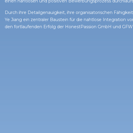
einen nahtlosen und positiven Bewerbungsprozess durchläuft
Durch ihre Detailgenauigkeit, ihre organisatorischen Fähigkei
Ye
Jiang ein zentraler Baustein für die nahtlose Integration
den fortlaufenden Erfolg der
HonestPassion
GmbH und GFW In